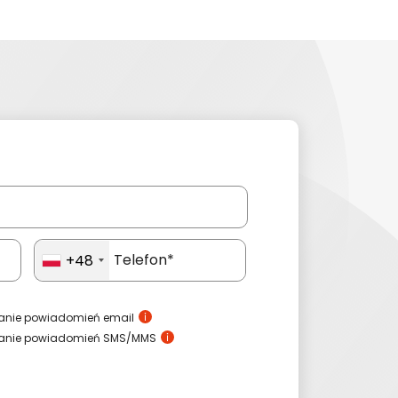
+48
anie powiadomień email
wanie powiadomień SMS/MMS