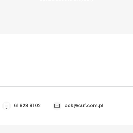
61 828 81 02
bok@cuf.com.pl