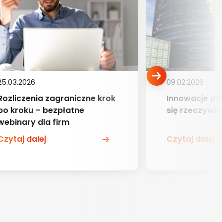
25.03.2026
09.02.2026
Rozliczenia zagraniczne krok
Innowacje po
po kroku – bezpłatne
się rzeczywis
webinary dla firm
Czytaj dalej
Czytaj dalej