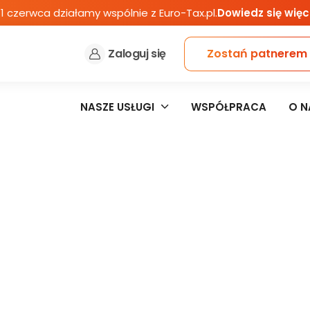
1 czerwca działamy wspólnie z Euro-Tax.pl.
Dowiedz się więc
Zaloguj się
Zostań patnerem
NASZE USŁUGI
WSPÓŁPRACA
O N