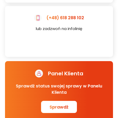
ZORGTOESLAG
WIELKA BRYTANIA
(+48) 618 288 102
ZWROT PODATKU Z UK
lub zadzwoń na infolinię
BELGIA
Zadzwoń
ZWROT PODATKU Z BELGII
AUSTRIA
ZWROT PODATKU Z AUSTRII
Panel Klienta
ODZYSKAJ CZEK
Sprawdź status swojej sprawy w Panelu
WSPÓŁPRACA
Klienta
O NAS
Sprawdź
CERTYFIKATY I UPRAWNIENIA