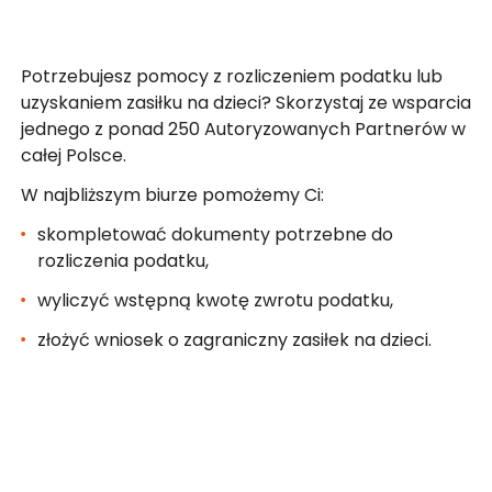
Znajdź biuro na mapie
Potrzebujesz pomocy z rozliczeniem podatku lub
uzyskaniem zasiłku na dzieci? Skorzystaj ze wsparcia
jednego z ponad 250 Autoryzowanych Partnerów w
całej Polsce.
W najbliższym biurze pomożemy Ci:
skompletować dokumenty potrzebne do
rozliczenia podatku,
wyliczyć wstępną kwotę zwrotu podatku,
złożyć wniosek o zagraniczny zasiłek na dzieci.
Prowadzisz firmę i masz kontakt z osobami
pracującymi za granicą? Sprawdź możliwości
współpracy