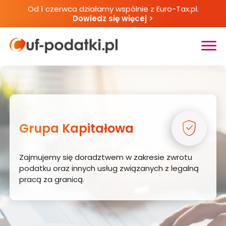
Od 1 czerwca działamy wspólnie z Euro-Tax.pl.
Dowiedz się więcej >
NASZE USŁUGI
NIEMCY
ZWROT PODATKU Z NIEMIEC
Grupa Kapitałowa
KINDERGELD
Zajmujemy się doradztwem w zakresie zwrotu
HOLANDIA
podatku oraz innych usług związanych z legalną
pracą za granicą.
ZWROT PODATKU Z HOLANDII
KINDERBIJSLAG I KINDGEBONDEN BUDGET