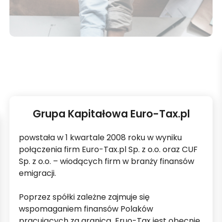
DZIAŁALNOŚĆ CUF
GRUPA KAPITAŁOWA
DOTACJA Z UE
AKTUALNOŚCI
KONTAKT
Grupa Kapitałowa Euro-Tax.pl
powstała w 1 kwartale 2008 roku w wyniku
połączenia firm Euro-Tax.pl Sp. z o.o. oraz CUF
Sp. z o.o. – wiodących firm w branży finansów
emigracji.
Poprzez spółki zależne zajmuje się
wspomaganiem finansów Polaków
pracujących za granicą. Eruo-Tax jest obecnie